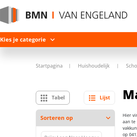
Kies je categorie
Startpagina
Huishoudelijk
Sch
M
Tabel
Lijst
Hier v
Sorteren op
aan te
vakkun
op 041