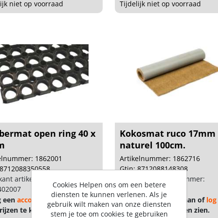
lijk niet op voorraad
Tijdelijk niet op voorraad
bermat open ring 40 x
Kokosmat ruco 17mm
m
naturel 100cm.
kelnummer: 1862001
Artikelnummer: 1862716
 8712088350558
Gtin: 8712088148308
kant artikel nummer:
Fabrikant artikel nummer:
Cookies Helpen ons om een betere
402007
1451100000
diensten te kunnen verlenen. Als je
g een
account
aan of
log in
Vraag een
account
aan of
log
gebruik wilt maken van onze diensten
ijzen te kunnen zien.
om prijzen te kunnen zien.
stem je toe om cookies te gebruiken