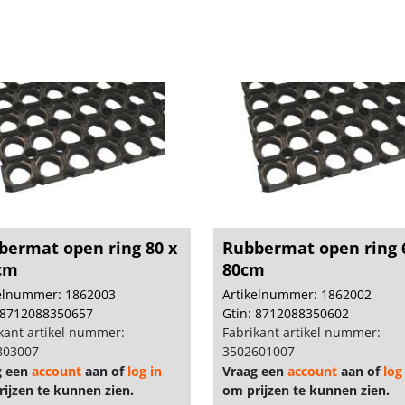
bermat open ring 80 x
Rubbermat open ring 
cm
80cm
kelnummer: 1862003
Artikelnummer: 1862002
 8712088350657
Gtin: 8712088350602
kant artikel nummer:
Fabrikant artikel nummer:
803007
3502601007
g een
account
aan of
log in
Vraag een
account
aan of
log
ijzen te kunnen zien.
om prijzen te kunnen zien.