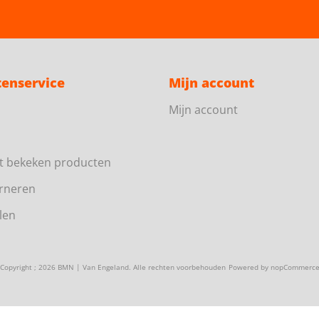
tenservice
Mijn account
Mijn account
t bekeken producten
rneren
len
Copyright ; 2026 BMN | Van Engeland. Alle rechten voorbehouden
Powered by
nopCommerc