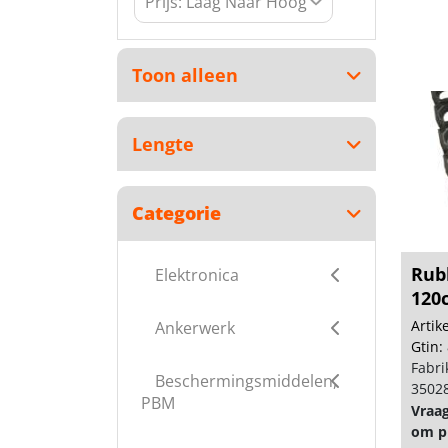
Toon alleen
Lengte
Categorie
Rub
Elektronica
120
Arti
Ankerwerk
Gtin:
Fabri
Beschermingsmiddelen,
3502
PBM
Vraa
om pr