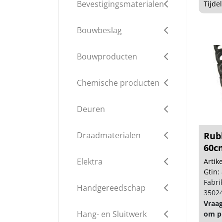
Bevestigingsmaterialen
Tijde
Bouwbeslag
Bouwproducten
Chemische producten
Deuren
Draadmaterialen
Rub
60c
Elektra
Arti
Gtin:
Fabri
Handgereedschap
3502
Vraa
Hang- en Sluitwerk
om pr