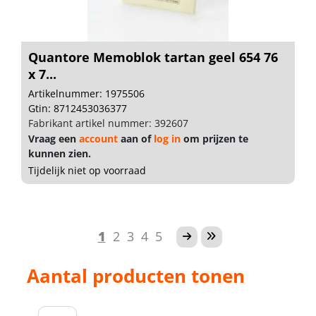
Quantore Memoblok tartan geel 654 76
x 7...
Artikelnummer: 1975506
Gtin: 8712453036377
Fabrikant artikel nummer: 392607
Vraag een
account
aan of
log in
om prijzen te
kunnen zien.
Tijdelijk niet op voorraad
1
2
3
4
5
Aantal producten tonen