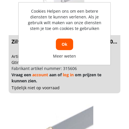
Cookies Helpen ons om een betere
diensten te kunnen verlenen. Als je
gebruik wilt maken van onze diensten
stem je toe om cookies te gebruiken
Zilvesta Paperclips R2 staal set van 100...
Ok
Meer weten
Artikelnummer: 1975518
Gtin:
Fabrikant artikel nummer: 315606
Vraag een
account
aan of
log in
om prijzen te
kunnen zien.
Tijdelijk niet op voorraad