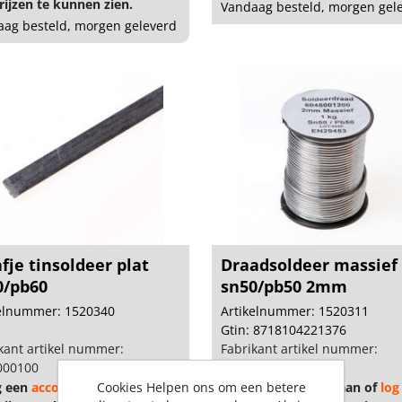
ijzen te kunnen zien.
Vandaag besteld, morgen gel
ag besteld, morgen geleverd
fje tinsoldeer plat
Draadsoldeer massief
0/pb60
sn50/pb50 2mm
kelnummer: 1520340
Artikelnummer: 1520311
Gtin: 8718104221376
kant artikel nummer:
Fabrikant artikel nummer:
000100
6045001200
g een
account
aan of
Cookies Helpen ons om een betere
log in
Vraag een
account
aan of
log