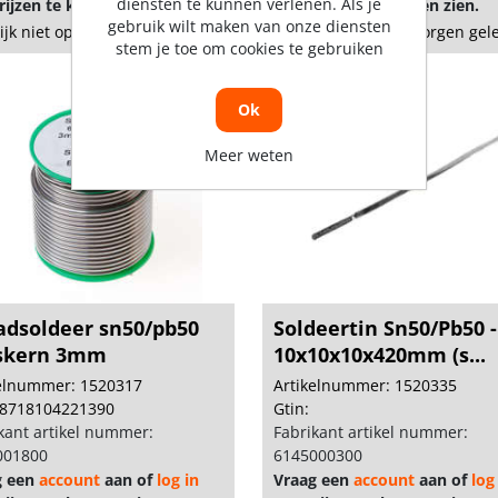
diensten te kunnen verlenen. Als je
ijzen te kunnen zien.
om prijzen te kunnen zien.
gebruik wilt maken van onze diensten
lijk niet op voorraad
Vandaag besteld, morgen gel
stem je toe om cookies te gebruiken
Ok
Meer weten
adsoldeer sn50/pb50
Soldeertin Sn50/Pb50 -
skern 3mm
10x10x10x420mm (s...
kelnummer: 1520317
Artikelnummer: 1520335
 8718104221390
Gtin:
kant artikel nummer:
Fabrikant artikel nummer:
001800
6145000300
g een
account
aan of
log in
Vraag een
account
aan of
log