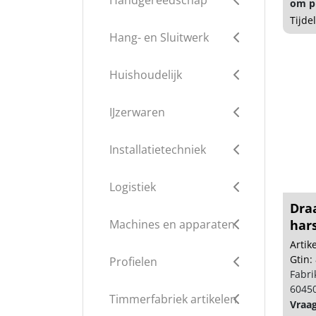
Handgereedschap
om pr
Tijde
Hang- en Sluitwerk
Huishoudelijk
IJzerwaren
Installatietechniek
Logistiek
Dra
Machines en apparaten
har
Arti
Gtin:
Profielen
Fabri
6045
Timmerfabriek artikelen
Vraa