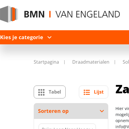
Kies je categorie
Startpagina
Draadmaterialen
So
Za
Tabel
Lijst
Hier v
Sorteren op
mogelij
opneme
info@V