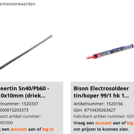
antievoorwaarden.
eertin Sn40/Pb60 -
Bison Electrosoldeer
10x10mm (driek...
tin/koper 99/1 hk 1...
kelnummer: 1520337
Artikelnummer: 1520156
 000015203373
Gtin: 8710439263427
kant artikel nummer:
Fabrikant artikel nummer: 63
000300
Vraag een
account
aan of
log
g een
account
aan of
log in
om prijzen te kunnen zien.