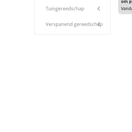
om pr
Tuingereedschap
Vanda
Verspanend gereedschap