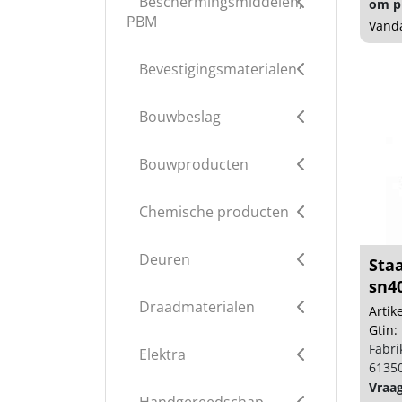
Beschermingsmiddelen,
om pr
PBM
Vanda
Bevestigingsmaterialen
Bouwbeslag
Bouwproducten
Chemische producten
Deuren
Staa
sn4
Draadmaterialen
Arti
Gtin:
Fabri
Elektra
6135
Vraa