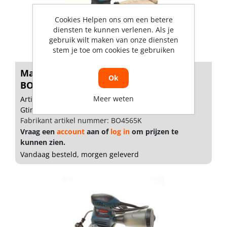
Cookies Helpen ons om een betere
diensten te kunnen verlenen. Als je
gebruik wilt maken van onze diensten
stem je toe om cookies te gebruiken
Makita Vlakschuurmachine 230V
Ok
BO4565K
Meer weten
Artikelnummer: 1711205
Gtin: 0088381081764
Fabrikant artikel nummer: BO4565K
Vraag een
account
aan of
log in
om prijzen te
kunnen zien.
Vandaag besteld, morgen geleverd