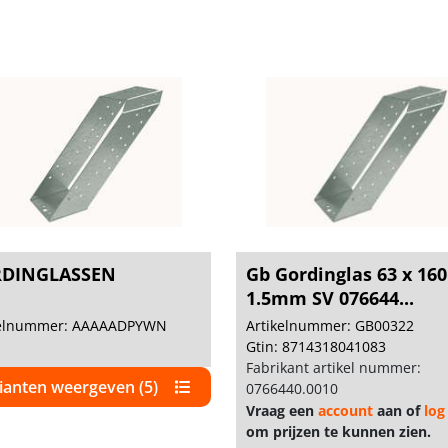
DINGLASSEN
Gb Gordinglas 63 x 1
1.5mm SV 076644...
kelnummer: AAAAADPYWN
Artikelnummer: GB00322
Gtin: 8714318041083
Fabrikant artikel nummer:
ianten weergeven (5)
0766440.0010
Vraag een
account
aan of
log
om prijzen te kunnen zien.