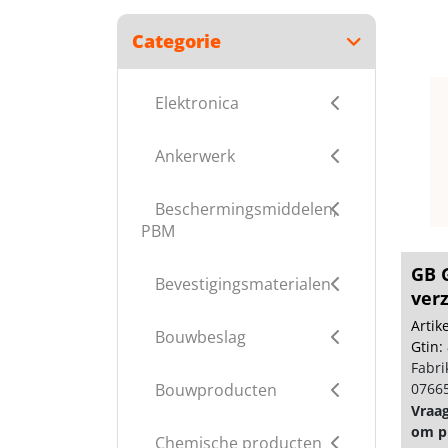
Categorie
Elektronica
Ankerwerk
Beschermingsmiddelen,
PBM
GB 
Bevestigingsmaterialen
verz
Arti
Bouwbeslag
Gtin:
Fabri
Bouwproducten
0766
Vraa
om pr
Chemische producten