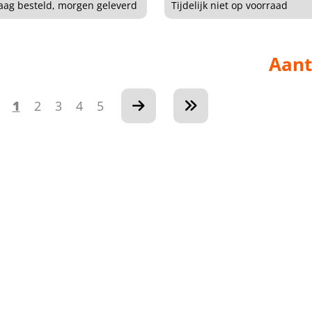
ag besteld, morgen geleverd
Tijdelijk niet op voorraad
Aant
1
2
3
4
5