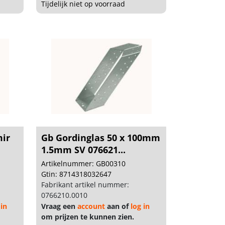
Tijdelijk niet op voorraad
mir
Gb Gordinglas 50 x 100mm
1.5mm SV 076621...
Artikelnummer: GB00310
Gtin: 8714318032647
Fabrikant artikel nummer:
0766210.0010
 in
Vraag een
account
aan of
log in
om prijzen te kunnen zien.