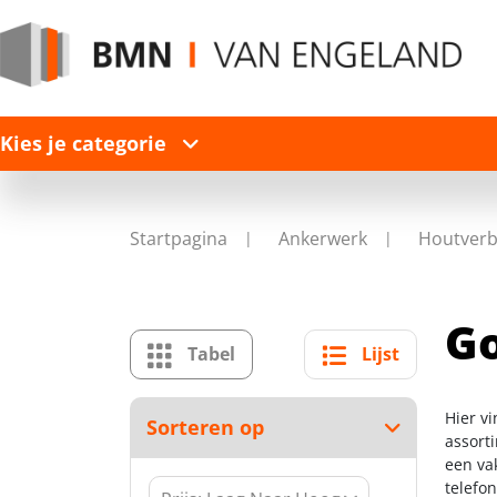
Kies je categorie
Startpagina
Ankerwerk
Houtverb
Go
Tabel
Lijst
Hier v
Sorteren op
assort
een va
telefo