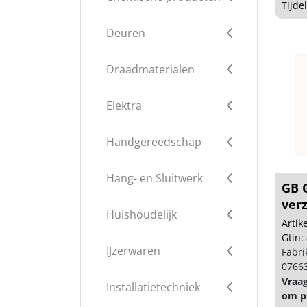
Tijde
Deuren
Draadmaterialen
Elektra
Handgereedschap
Hang- en Sluitwerk
GB 
verz
Huishoudelijk
Arti
Gtin:
IJzerwaren
Fabri
0766
Vraa
Installatietechniek
om pr