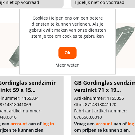
lijk niet op voorraad
Tijdelijk niet op voorraad
Cookies Helpen ons om een betere
diensten te kunnen verlenen. Als je
gebruik wilt maken van onze diensten
stem je toe om cookies te gebruiken
Ok
Meer weten
Gordinglas sendzimir
GB Gordinglas sendzi
inkt 59 x 15...
verzinkt 71 x 19...
kelnummer: 1155334
Artikelnummer: 1155356
 8714318041069
Gtin: 8714318041120
kant artikel nummer:
Fabrikant artikel nummer:
340.0010
0766560.0010
g een
account
aan of
log in
Vraag een
account
aan of
log
ijzen te kunnen zien.
om prijzen te kunnen zien.