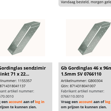
Vandaag besteld, morgen gel
Gordinglas sendzimir
Gb Gordinglas 46 x 9
inkt 71 x 22...
1.5mm SV 0766110
kelnummer: 1155357
Artikelnummer: GB00304
 8714318041137
Gtin: 8714318041007
kant artikel nummer:
Fabrikant artikel nummer:
570.0010
0766110.0010
g een
account
aan of
log in
Vraag een
account
aan of
log
ijzen te kunnen zien.
om prijzen te kunnen zien.