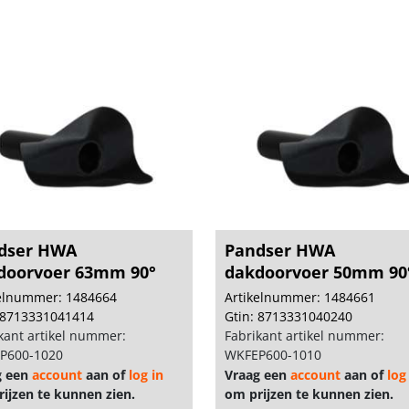
dser HWA
Pandser HWA
doorvoer 63mm 90°
dakdoorvoer 50mm 90
kelnummer: 1484664
Artikelnummer: 1484661
 8713331041414
Gtin: 8713331040240
kant artikel nummer:
Fabrikant artikel nummer:
P600-1020
WKFEP600-1010
g een
account
aan of
log in
Vraag een
account
aan of
log
ijzen te kunnen zien.
om prijzen te kunnen zien.