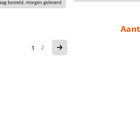
ag besteld, morgen geleverd
Aant
1
2