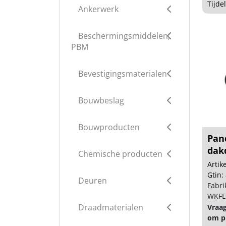
Tijde
Ankerwerk
Beschermingsmiddelen,
PBM
Bevestigingsmaterialen
Bouwbeslag
Bouwproducten
Pan
dak
Chemische producten
Arti
Gtin:
Deuren
Fabri
WKFE
Draadmaterialen
Vraa
om pr