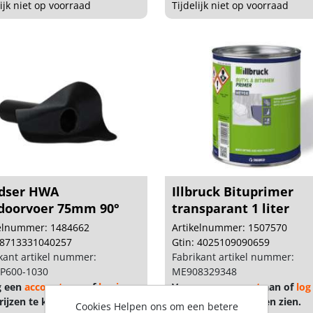
lijk niet op voorraad
Tijdelijk niet op voorraad
dser HWA
Illbruck Bituprimer
doorvoer 75mm 90°
transparant 1 liter
kelnummer: 1484662
Artikelnummer: 1507570
 8713331040257
Gtin: 4025109090659
kant artikel nummer:
Fabrikant artikel nummer:
P600-1030
ME908329348
g een
account
aan of
log in
Vraag een
account
aan of
log
ijzen te kunnen zien.
om prijzen te kunnen zien.
Cookies Helpen ons om een betere