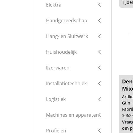
Tijde
Elektra
Handgereedschap
Hang- en Sluitwerk
Huishoudelijk
IJzerwaren
Den
Installatietechniek
Mix
Arti
Logistiek
Gtin:
Fabri
Machines en apparaten
3062
Vraa
om pr
Profielen