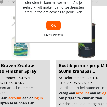
lijk niet op voorraad
Tijdelijk niet op voorraad
diensten te kunnen verlenen. Als je
gebruik wilt maken van onze diensten
stem je toe om cookies te gebruiken
Ok
Meer weten
 Braven Zwaluw
Bostik primer prep M 
ed Finisher Spray
500ml transpar...
kelnummer: 1507591
Artikelnummer: 1500150
 8711595187022
Gtin: 8713572602207
kant artikel nummer:
Fabrikant artikel nummer: 10
3090
Vraag een
account
aan of
log
g een
account
aan of
log in
om prijzen te kunnen zien.
ijzen te kunnen zien.
Vandaag besteld, morgen gel