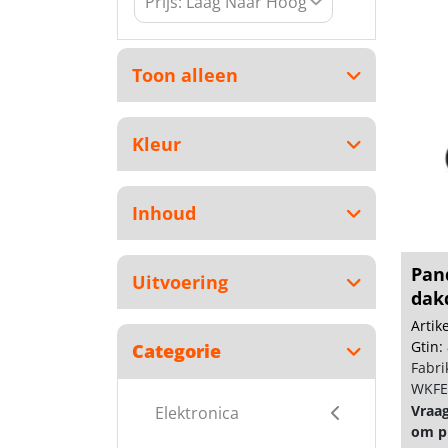
Toon alleen
Kleur
Inhoud
Pan
Uitvoering
dak
Arti
Gtin:
Categorie
Fabri
WKFE
Vraa
Elektronica
om pr