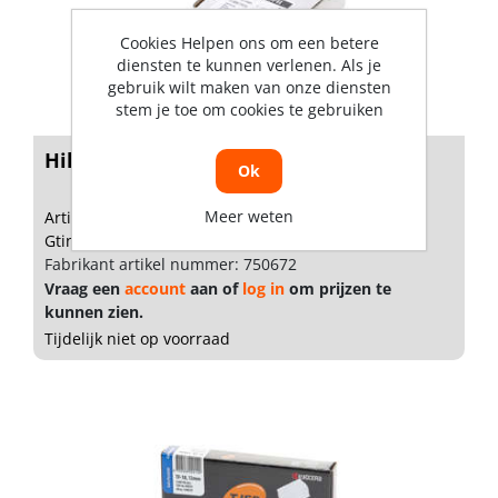
Cookies Helpen ons om een betere
diensten te kunnen verlenen. Als je
gebruik wilt maken van onze diensten
stem je toe om cookies te gebruiken
Hikoki Mini-brads 1,2 x 20 (5000)
Ok
Meer weten
Artikelnummer: 1713052
Gtin: 8717574050110
Fabrikant artikel nummer: 750672
Vraag een
account
aan of
log in
om prijzen te
kunnen zien.
Tijdelijk niet op voorraad