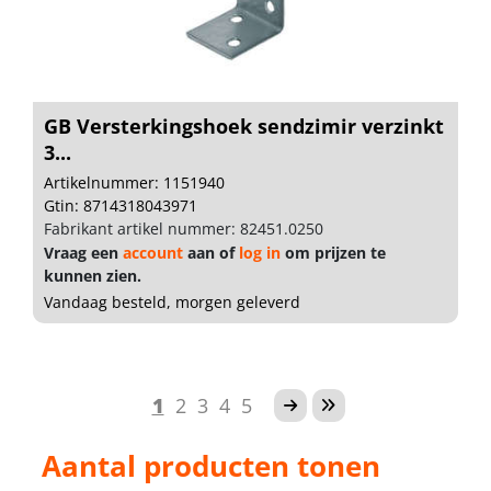
GB Versterkingshoek sendzimir verzinkt
3...
Artikelnummer: 1151940
Gtin: 8714318043971
Fabrikant artikel nummer: 82451.0250
Vraag een
account
aan of
log in
om prijzen te
kunnen zien.
Vandaag besteld, morgen geleverd
1
2
3
4
5
Aantal producten tonen