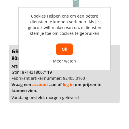
Cookies Helpen ons om een betere
diensten te kunnen verlenen. Als je
gebruik wilt maken van onze diensten
stem je toe om cookies te gebruiken
Ok
GB Stoelhoek elektrolytisch verzinkt
80m...
Meer weten
Artikelnummer: 1151907
Gtin: 8714318007119
Fabrikant artikel nummer: 82405.0100
Vraag een
account
aan of
log in
om prijzen te
kunnen zien.
Vandaag besteld, morgen geleverd