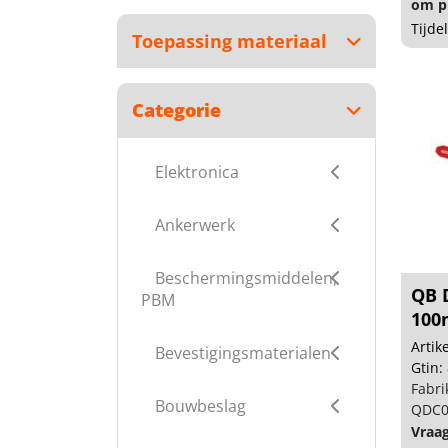
om pr
Tijde
Toepassing materiaal
Categorie
Elektronica
Ankerwerk
Beschermingsmiddelen,
QB 
PBM
100m
Arti
Bevestigingsmaterialen
Gtin:
Fabri
Bouwbeslag
QDC0
Vraa