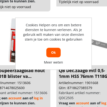
ijzen te kunnen zien.
Tijdelijk niet op voorraad
lijk niet op voorraad
Cookies Helpen ons om een betere
diensten te kunnen verlenen. Als je
gebruik wilt maken van onze diensten
stem je toe om cookies te gebruiken
Ok
Meer weten
oupeerzaagblad hout
QB Dec.zaagb mtl 0,5-
1B blister va...
1mm HSS 76mm T118G 
kelnummer: 1513606
Artikelnummer: 1901668
 8714678025600
Gtin: 8718627385579
kant artikel nummer: 1513606
Fabrikant artikel nummer:
QDC2505
g een
account
aan of
log in
ijzen te kunnen zien.
Vraag een
account
aan of
log