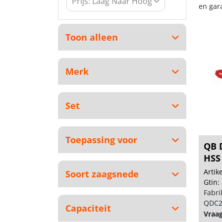
en gar
Toon alleen
Merk
Set
Toepassing voor
QB 
HSS
Arti
Soort zaagsnede
Gtin:
Fabri
QDC2
Capaciteit
Vraa