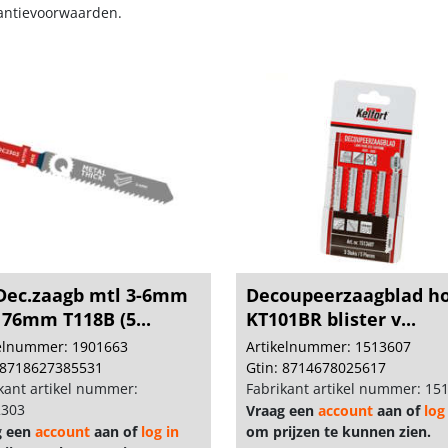
antievoorwaarden.
Dec.zaagb mtl 3-6mm
Decoupeerzaagblad h
 76mm T118B (5...
KT101BR blister v...
kelnummer: 1901663
Artikelnummer: 1513607
 8718627385531
Gtin: 8714678025617
kant artikel nummer:
Fabrikant artikel nummer: 15
303
Vraag een
account
aan of
log
g een
account
aan of
log in
om prijzen te kunnen zien.