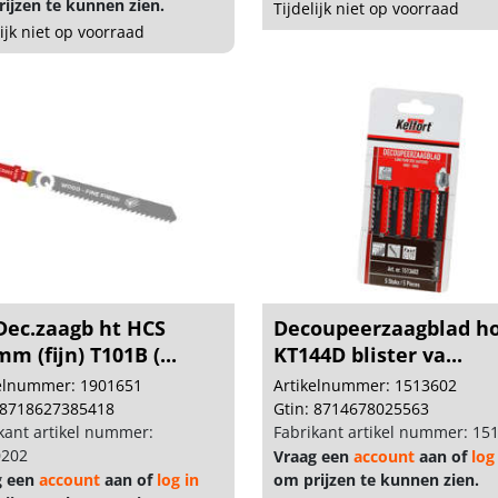
ijzen te kunnen zien.
Tijdelijk niet op voorraad
lijk niet op voorraad
Dec.zaagb ht HCS
Decoupeerzaagblad h
m (fijn) T101B (...
KT144D blister va...
kelnummer: 1901651
Artikelnummer: 1513602
 8718627385418
Gtin: 8714678025563
kant artikel nummer:
Fabrikant artikel nummer: 15
202
Vraag een
account
aan of
log
g een
account
aan of
log in
om prijzen te kunnen zien.