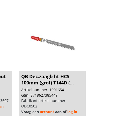
out
QB Dec.zaagb ht HCS
100mm (grof) T144D (...
Artikelnummer: 1901654
Gtin: 8718627385449
13607
Fabrikant artikel nummer:
QDC0502
 in
Vraag een
account
aan of
log in