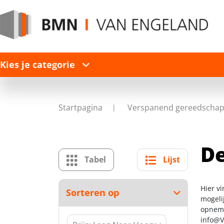
Kies je categorie
Startpagina
Verspanend gereedscha
D
Tabel
Lijst
Hier v
Sorteren op
mogelij
opneme
info@V