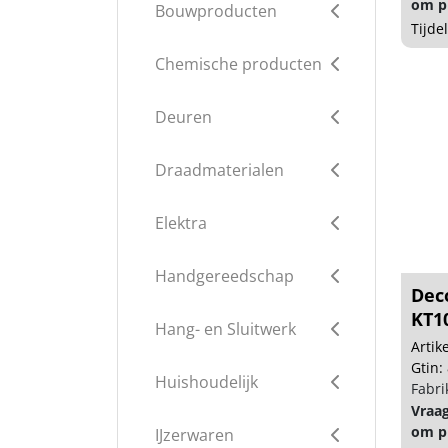
om pr
Bouwproducten
Tijde
Chemische producten
Deuren
Draadmaterialen
Elektra
Handgereedschap
Dec
KT10
Hang- en Sluitwerk
Arti
Gtin:
Huishoudelijk
Fabri
Vraa
om pr
IJzerwaren