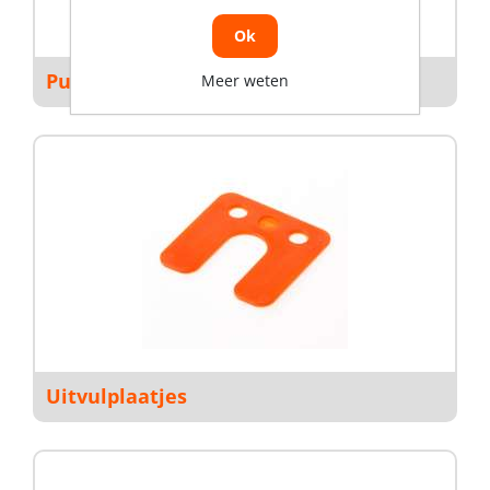
Ok
Puisteun
Meer weten
Uitvulplaatjes