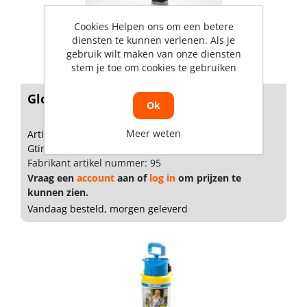
Cookies Helpen ons om een betere
diensten te kunnen verlenen. Als je
gebruik wilt maken van onze diensten
stem je toe om cookies te gebruiken
Gloria Handspuit kunststof pro 1 liter
Ok
Meer weten
Artikelnummer: 1003742
Gtin: 4046436022229
Fabrikant artikel nummer: 95
Vraag een
account
aan of
log in
om prijzen te
kunnen zien.
Vandaag besteld, morgen geleverd