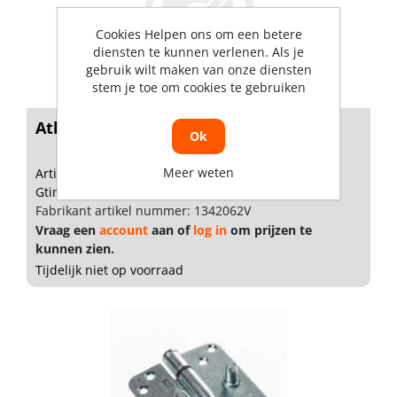
Cookies Helpen ons om een betere
diensten te kunnen verlenen. Als je
gebruik wilt maken van onze diensten
stem je toe om cookies te gebruiken
Atlas V3 scharnier 3.5x3.5 SKG***®
Ok
Meer weten
Artikelnummer: BU00158
Gtin: 8719162011282
Fabrikant artikel nummer: 1342062V
Vraag een
account
aan of
log in
om prijzen te
kunnen zien.
Tijdelijk niet op voorraad