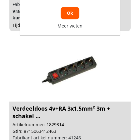
Fabrikant artikel nummer: 41136
Vraag een
account
aan of
log in
om prijzen te
Ok
kunnen zien.
Tijdelijk niet op voorraad
Meer weten
Verdeeldoos 4v+RA 3x1.5mm² 3m +
schakel ...
Artikelnummer: 1829314
Gtin: 8715063412463
Fabrikant artikel nummer: 41246