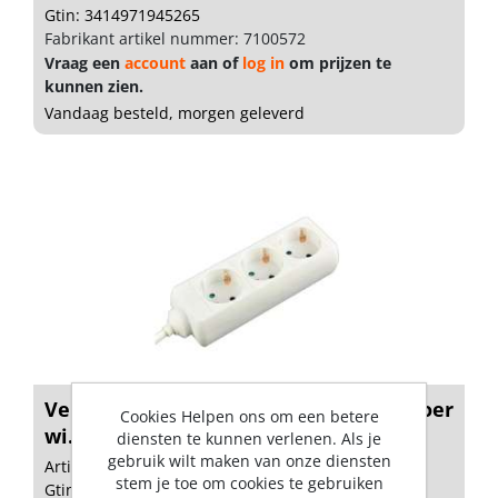
Gtin: 3414971945265
Fabrikant artikel nummer: 7100572
Vraag een
account
aan of
log in
om prijzen te
kunnen zien.
Vandaag besteld, morgen geleverd
Verdeeldoos 3v+RA 3x1.5mm² 1,5m snoer
Cookies Helpen ons om een betere
wi...
diensten te kunnen verlenen. Als je
gebruik wilt maken van onze diensten
Artikelnummer: 1829316
stem je toe om cookies te gebruiken
Gtin: 8715063411367