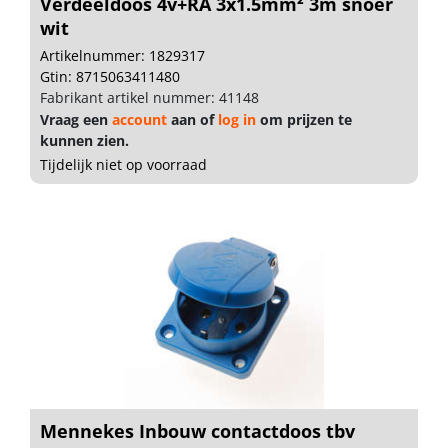
Verdeeldoos 4v+RA 3x1.5mm² 3m snoer
wit
Artikelnummer: 1829317
Gtin: 8715063411480
Fabrikant artikel nummer: 41148
Vraag een
account
aan of
log in
om prijzen te
kunnen zien.
Tijdelijk niet op voorraad
Mennekes Inbouw contactdoos tbv