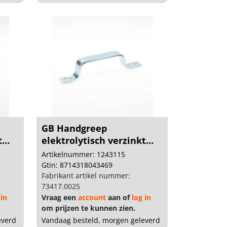
GB Handgreep
t
elektrolytisch verzinkt
170...
Artikelnummer: 1243115
Gtin: 8714318043469
Fabrikant artikel nummer:
73417.0025
 in
Vraag een
account
aan of
log in
om prijzen te kunnen zien.
everd
Vandaag besteld, morgen geleverd