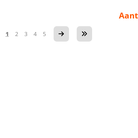
Aant
1
2
3
4
5