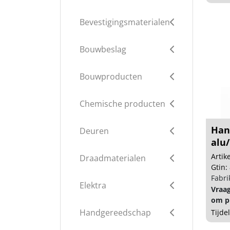
Bevestigingsmaterialen
Bouwbeslag
Bouwproducten
Chemische producten
Han
Deuren
alu/
Arti
Draadmaterialen
Gtin:
Fabri
Elektra
Vraa
om pr
Handgereedschap
Tijde