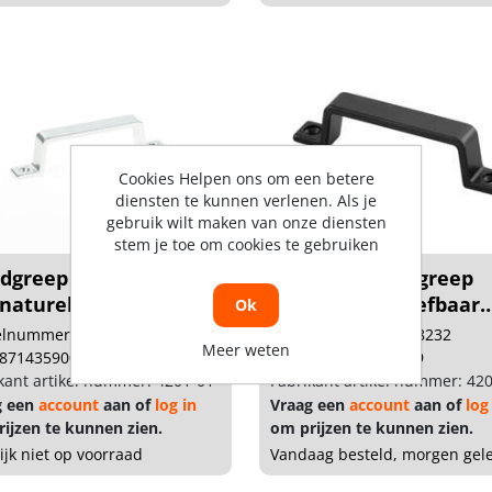
Cookies Helpen ons om een betere
diensten te kunnen verlenen. Als je
gebruik wilt maken van onze diensten
stem je toe om cookies te gebruiken
dgreep opschroevend,
Hermeta Handgreep
naturel 4201...
90mm opschroefbaar
Ok
zwa...
kelnummer: 1313062
Artikelnummer: 1348232
Meer weten
 8714359007536
Gtin: 8714359038189
kant artikel nummer: 4201-01
Fabrikant artikel nummer: 42
g een
account
aan of
log in
Vraag een
account
aan of
log
ijzen te kunnen zien.
om prijzen te kunnen zien.
lijk niet op voorraad
Vandaag besteld, morgen gel