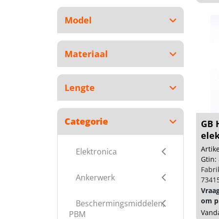
Model
Materiaal
Lengte
Categorie
GB 
elek
150.
Arti
Elektronica
Gtin:
Fabri
Ankerwerk
7341
Vraa
om pr
Beschermingsmiddelen,
Vanda
PBM