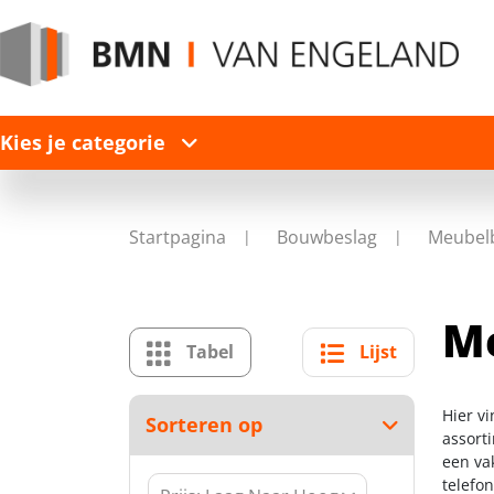
Kies je categorie
Startpagina
Bouwbeslag
Meubel
M
Tabel
Lijst
Hier v
Sorteren op
assort
een va
telefo