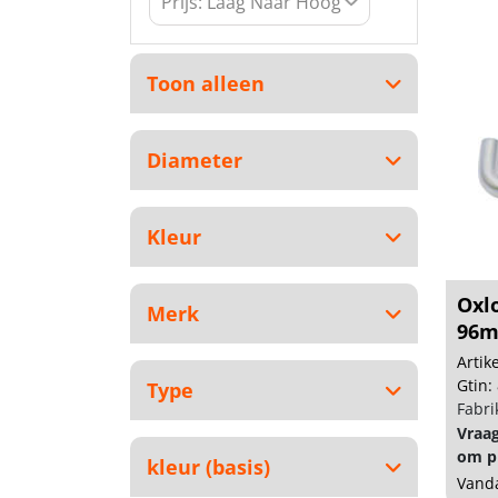
Toon alleen
Diameter
Kleur
Oxl
Merk
96m
Arti
Gtin:
Type
Fabri
Vraa
om pr
kleur (basis)
Vanda