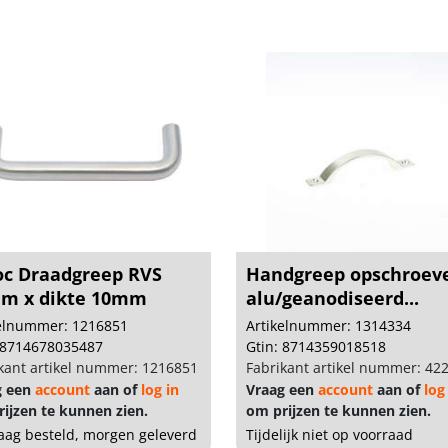
oc Draadgreep RVS
Handgreep opschroev
m x dikte 10mm
alu/geanodiseerd...
kelnummer: 1216851
Artikelnummer: 1314334
 8714678035487
Gtin: 8714359018518
kant artikel nummer: 1216851
Fabrikant artikel nummer: 42
g een
account
aan of
log in
Vraag een
account
aan of
log
ijzen te kunnen zien.
om prijzen te kunnen zien.
ag besteld, morgen geleverd
Tijdelijk niet op voorraad