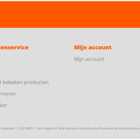
tenservice
Mijn account
Mijn account
t bekeken producten
rneren
len
Copyright ; 2026 BMN | Van Engeland. Alle rechten voorbehouden
Powered by
nopCommerce