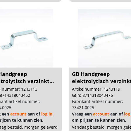
Handgreep
GB Handgreep
trolytisch verzinkt
elektrolytisch verzink
..
210...
kelnummer: 1243113
Artikelnummer: 1243119
 8714318043452
Gtin: 8714318043476
kant artikel nummer:
Fabrikant artikel nummer:
5.0025
73421.0025
g een
account
aan of
log in
Vraag een
account
aan of
log
ijzen te kunnen zien.
om prijzen te kunnen zien.
ag besteld, morgen geleverd
Vandaag besteld, morgen gel