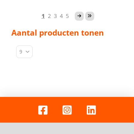
1
2
3
4
5
Aantal producten tonen