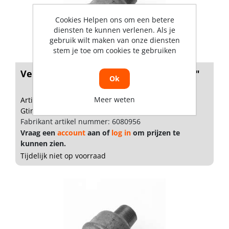
Cookies Helpen ons om een betere
diensten te kunnen verlenen. Als je
gebruik wilt maken van onze diensten
stem je toe om cookies te gebruiken
Verloopsok no.246 verzinkt 11/4" x 1/2"
Ok
Meer weten
Artikelnummer: 1795333
Gtin: 8712219213790
Fabrikant artikel nummer: 6080956
Vraag een
account
aan of
log in
om prijzen te
kunnen zien.
Tijdelijk niet op voorraad