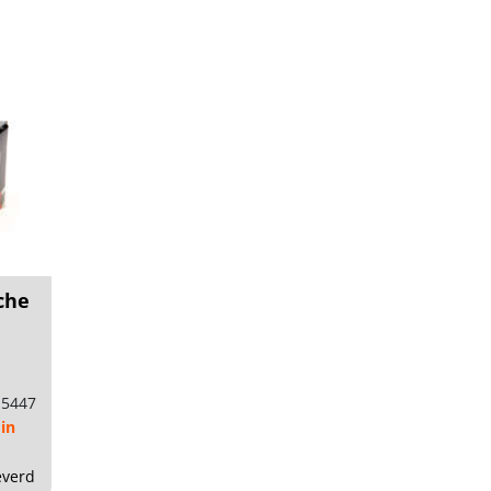
sche
15447
 in
everd