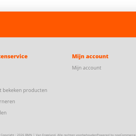
tenservice
Mijn account
Mijn account
t bekeken producten
rneren
len
Copyright ; 2026 BMN | Van Engeland. Alle rechten voorbehouden
Powered by
nopCommerce