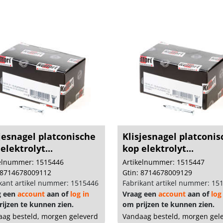
jesnagel platconische
Klisjesnagel platconi
elektrolyt...
kop elektrolyt...
kelnummer: 1515446
Artikelnummer: 1515447
 8714678009112
Gtin: 8714678009129
kant artikel nummer: 1515446
Fabrikant artikel nummer: 15
g een
account
aan of
log in
Vraag een
account
aan of
log
ijzen te kunnen zien.
om prijzen te kunnen zien.
ag besteld, morgen geleverd
Vandaag besteld, morgen gel