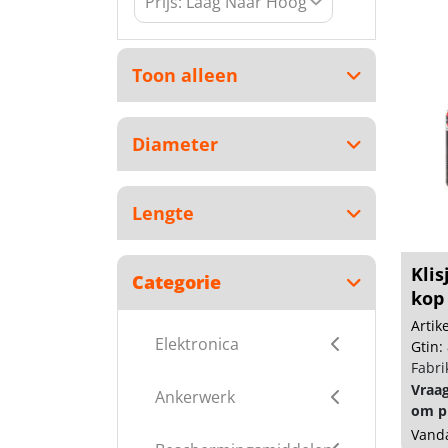
Toon alleen
Diameter
Lengte
Klis
Categorie
kop 
Arti
Elektronica
Gtin:
Fabri
Vraa
Ankerwerk
om pr
Vanda