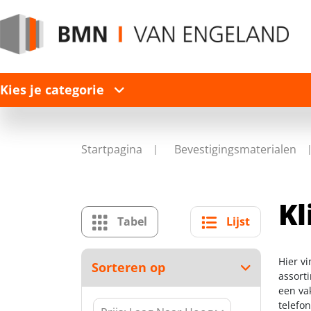
Kies je categorie
Startpagina
Bevestigingsmaterialen
Kl
Tabel
Lijst
Hier v
Sorteren op
assort
een va
telefo