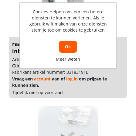
Cookies Helpen ons om een betere
diensten te kunnen verlenen. Als je
gebruik wilt maken van onze diensten
stem je toe om cookies te gebruiken
raamsluiting met knop en een
Ok
inbouwsluit...
Meer weten
Artikelnummer: 1305489
Gtin: 8713249341996
Fabrikant artikel nummer: 33183191E
Vraag een
account
aan of
log in
om prijzen te
kunnen zien.
Tijdelijk niet op voorraad