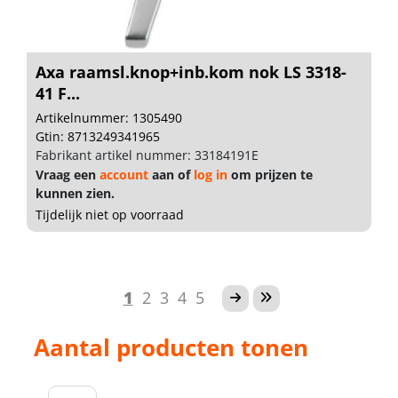
Axa raamsl.knop+inb.kom nok LS 3318-
41 F...
Artikelnummer: 1305490
Gtin: 8713249341965
Fabrikant artikel nummer: 33184191E
Vraag een
account
aan of
log in
om prijzen te
kunnen zien.
Tijdelijk niet op voorraad
1
2
3
4
5
Aantal producten tonen