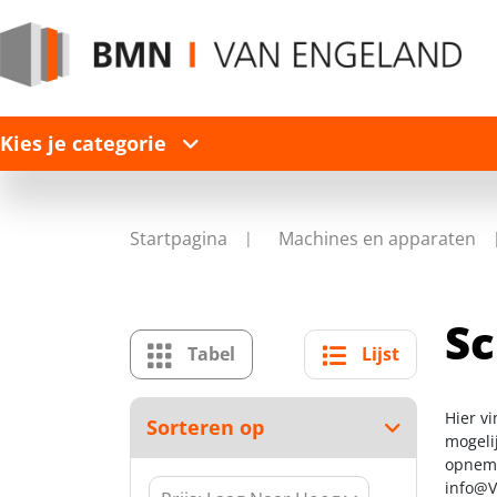
Kies je categorie
Startpagina
Machines en apparaten
S
Tabel
Lijst
Hier v
Sorteren op
mogelij
opneme
info@V