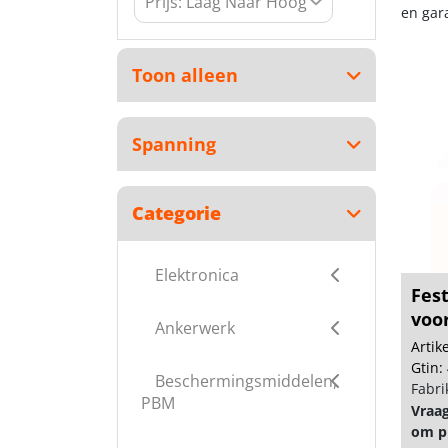
en gar
Toon alleen
Spanning
Categorie
Elektronica
Fes
voor
Ankerwerk
Arti
Gtin:
Beschermingsmiddelen,
Fabri
PBM
Vraa
om pr