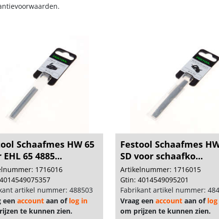
antievoorwaarden.
tool Schaafmes HW 65
Festool Schaafmes HW
 EHL 65 4885...
SD voor schaafko...
kelnummer: 1716016
Artikelnummer: 1716015
 4014549075357
Gtin: 4014549095201
kant artikel nummer: 488503
Fabrikant artikel nummer: 48
g een
account
aan of
log in
Vraag een
account
aan of
log
ijzen te kunnen zien.
om prijzen te kunnen zien.