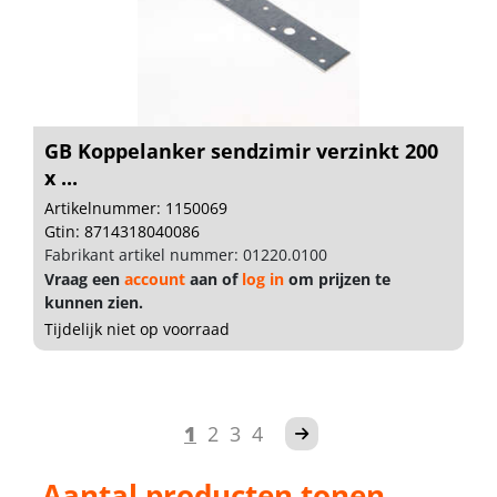
GB Koppelanker sendzimir verzinkt 200
x ...
Artikelnummer: 1150069
Gtin: 8714318040086
Fabrikant artikel nummer: 01220.0100
Vraag een
account
aan of
log in
om prijzen te
kunnen zien.
Tijdelijk niet op voorraad
1
2
3
4
Aantal producten tonen