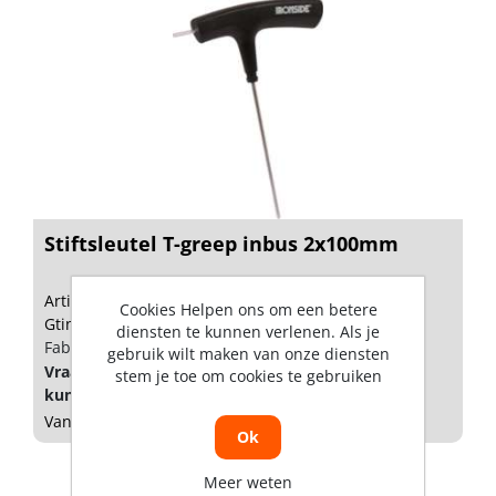
Stiftsleutel T-greep inbus 2x100mm
Artikelnummer: 1872236
Cookies Helpen ons om een betere
Gtin: 3394661024701
diensten te kunnen verlenen. Als je
Fabrikant artikel nummer: 102470
gebruik wilt maken van onze diensten
Vraag een
account
aan of
log in
om prijzen te
stem je toe om cookies te gebruiken
kunnen zien.
Vandaag besteld, morgen geleverd
Ok
Meer weten