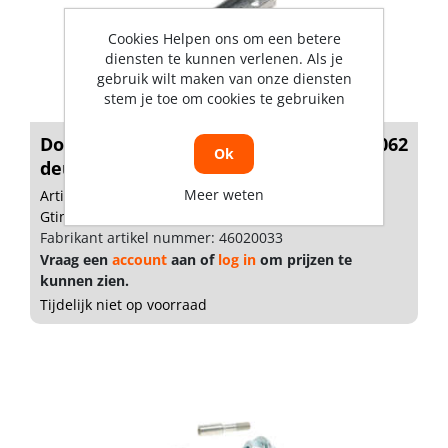
Cookies Helpen ons om een betere
diensten te kunnen verlenen. Als je
gebruik wilt maken van onze diensten
stem je toe om cookies te gebruiken
Dorma Bovenspeun dubbelwerkend 8062
Ok
deur...
Meer weten
Artikelnummer: 1190456
Gtin: 4021226007402
Fabrikant artikel nummer: 46020033
Vraag een
account
aan of
log in
om prijzen te
kunnen zien.
Tijdelijk niet op voorraad