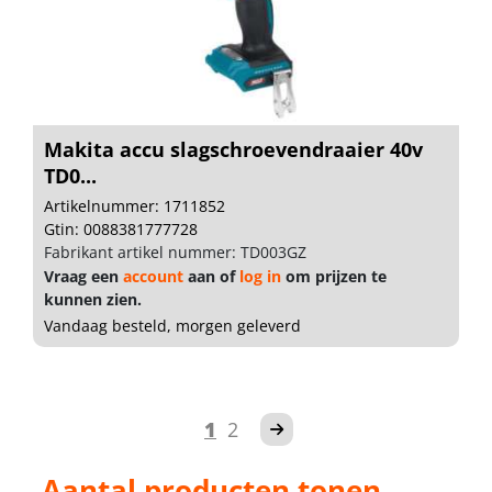
Makita accu slagschroevendraaier 40v
TD0...
Artikelnummer: 1711852
Gtin: 0088381777728
Fabrikant artikel nummer: TD003GZ
Vraag een
account
aan of
log in
om prijzen te
kunnen zien.
Vandaag besteld, morgen geleverd
1
2
Aantal producten tonen