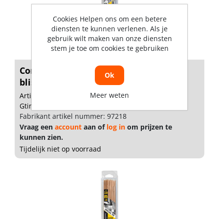
Cookies Helpen ons om een betere
diensten te kunnen verlenen. Als je
gebruik wilt maken van onze diensten
stem je toe om cookies te gebruiken
Contimac Laselektroden staal 4.0mm
Ok
blist...
Meer weten
Artikelnummer: 1527009
Gtin: 8024499115429
Fabrikant artikel nummer: 97218
Vraag een
account
aan of
log in
om prijzen te
kunnen zien.
Tijdelijk niet op voorraad