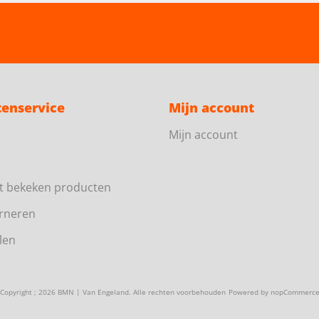
tenservice
Mijn account
Mijn account
t bekeken producten
rneren
len
Copyright ; 2026 BMN | Van Engeland. Alle rechten voorbehouden
Powered by
nopCommerc