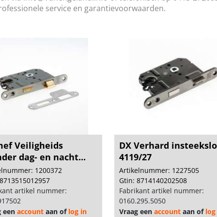
rofessionele service en garantievoorwaarden.
ef Veiligheids
DX Verhard insteekslo
nder dag- en nacht...
4119/27
kelnummer: 1200372
Artikelnummer: 1227505
 8713515012957
Gtin: 8714140202508
kant artikel nummer:
Fabrikant artikel nummer:
917502
0160.295.5050
g een
account
aan of
log in
Vraag een
account
aan of
log