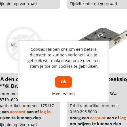
lijk niet op voorraad
Tijdelijk niet op voorraad
Cookies Helpen ons om een betere
diensten te kunnen verlenen. Als je
gebruik wilt maken van onze diensten
stem je toe om cookies te gebruiken
 d+n cil.slot 3225R
DX Verhard insteekslo
Ok
**® Dr.R. 2+4
4119/17
Meer weten
kelnummer: BU02104
Artikelnummer: 1227504
 8719162064745
Gtin: 8714140202478
kant artikel nummer: 1751171
Fabrikant artikel nummer:
0160.295.5000
g een
account
aan of
log in
ijzen te kunnen zien.
Vraag een
account
aan of
log
om prijzen te kunnen zien.
lijk niet op voorraad