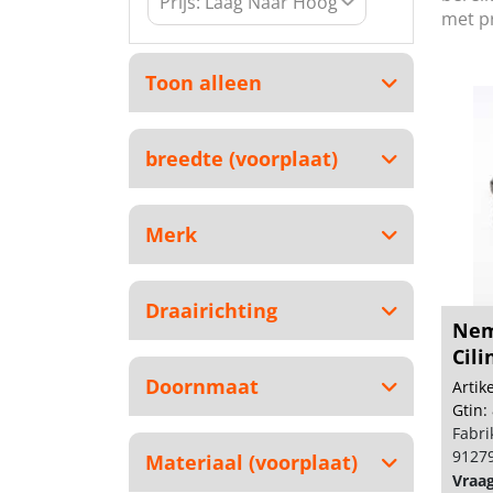
met p
Toon alleen
breedte (voorplaat)
Merk
Draairichting
Nem
Cili
Doornmaat
Arti
Gtin:
Fabri
9127
Materiaal (voorplaat)
Vraa