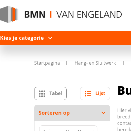
Kies je categorie
Startpagina
Hang- en Sluitwerk
Bu
Tabel
Lijst
Hier v
Sorteren op
breed 
contac
berei