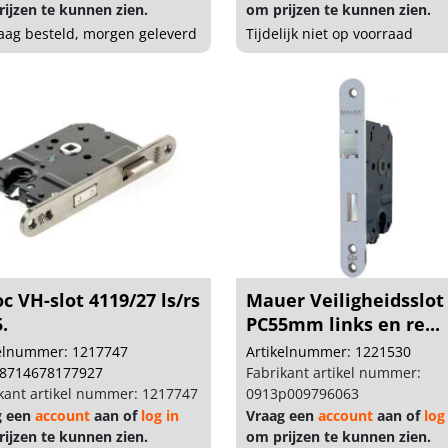
ijzen te kunnen zien.
om prijzen te kunnen zien.
ag besteld, morgen geleverd
Tijdelijk niet op voorraad
c VH-slot 4119/27 ls/rs
Mauer Veiligheidsslot
.
PC55mm links en re...
kelnummer: 1217747
Artikelnummer: 1221530
 8714678177927
Fabrikant artikel nummer:
kant artikel nummer: 1217747
0913p009796063
g een
account
aan of
log in
Vraag een
account
aan of
log
ijzen te kunnen zien.
om prijzen te kunnen zien.