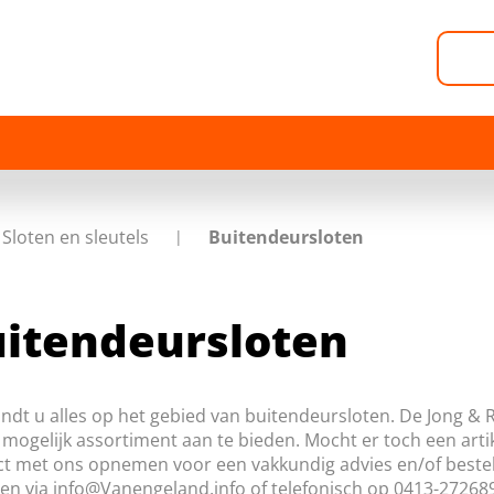
Sloten en sleutels
Buitendeursloten
itendeursloten
indt u alles op het gebied van buitendeursloten. De Jong & 
mogelijk assortiment aan te bieden. Mocht er toch een artike
t met ons opnemen voor een vakkundig advies en/of bestell
ken via
info@Vanengeland.info
of telefonisch op 0413-272689