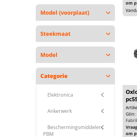
om pr
Vanda
Model (voorplaat)
Steekmaat
Model
Categorie
Oxlo
Elektronica
pc55
Arti
Ankerwerk
Gtin:
Fabri
Beschermingsmiddelen,
Vraa
PBM
om pr