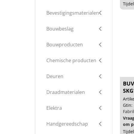
Tijde
Bevestigingsmaterialen
Bouwbeslag
Bouwproducten
Chemische producten
Deuren
BUVA
SKG
Draadmaterialen
Arti
Gtin:
Elektra
Fabri
Vraa
Handgereedschap
om pr
Tijde