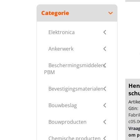
Categorie
Elektronica
Ankerwerk
Beschermingsmiddelen,
PBM
Hen
Bevestigingsmaterialen
sch
rech
Arti
Bouwbeslag
Gtin:
Fabri
Bouwproducten
c05.0
Vraa
om pr
Chemische producten