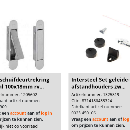
 schuifdeurtrekring
Intersteel Set geleide-
al 100x18mm rv...
afstandhouders zw...
kelnummer: 1205602
Artikelnummer: 1325819
kant artikel nummer:
Gtin: 8714186433324
1900
Fabrikant artikel nummer:
0023.450106
g een
account
aan of
log in
ijzen te kunnen zien.
Vraag een
account
aan of
log
om prijzen te kunnen zien.
lijk niet op voorraad