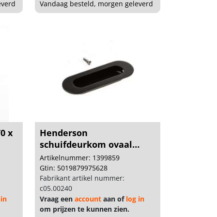
everd
Vandaag besteld, morgen geleverd
0 x
Henderson
schuifdeurkom ovaal
120x40 zwa...
Artikelnummer: 1399859
Gtin: 5019879975628
-
Fabrikant artikel nummer:
c05.00240
 in
Vraag een
account
aan of
log in
om prijzen te kunnen zien.