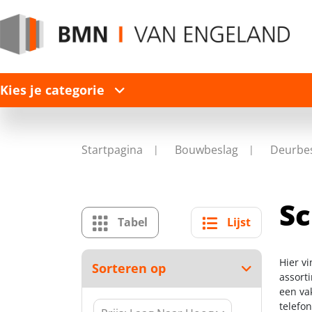
Kies je categorie
Startpagina
Bouwbeslag
Deurbe
S
Tabel
Lijst
Hier v
Sorteren op
assort
een va
telefo