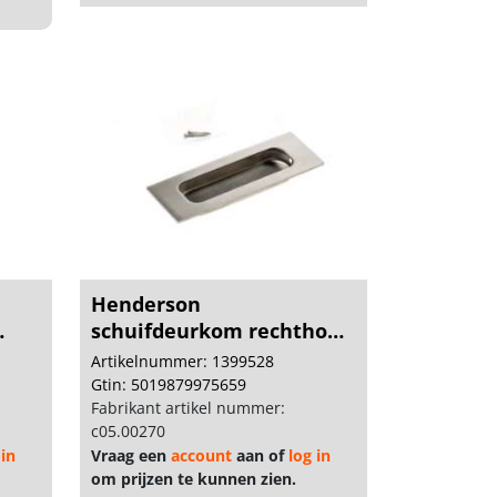
Henderson
schuifdeurkom rechthoek
rvs 12...
Artikelnummer: 1399528
Gtin: 5019879975659
Fabrikant artikel nummer:
c05.00270
 in
Vraag een
account
aan of
log in
om prijzen te kunnen zien.