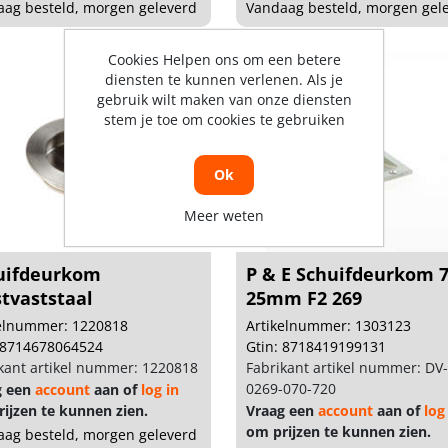
ag besteld, morgen geleverd
Vandaag besteld, morgen gel
Cookies Helpen ons om een betere
diensten te kunnen verlenen. Als je
gebruik wilt maken van onze diensten
stem je toe om cookies te gebruiken
Ok
Meer weten
uifdeurkom
P & E Schuifdeurkom 7
tvaststaal
25mm F2 269
kelnummer: 1220818
Artikelnummer: 1303123
 8714678064524
Gtin: 8718419199131
kant artikel nummer: 1220818
Fabrikant artikel nummer: DV
0269-070-720
g een
account
aan of
log in
ijzen te kunnen zien.
Vraag een
account
aan of
log
om prijzen te kunnen zien.
ag besteld, morgen geleverd