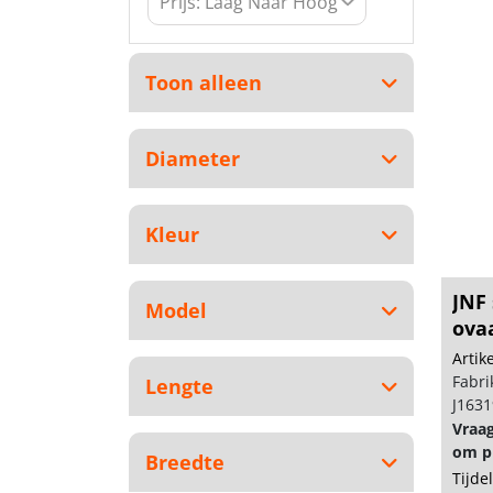
Toon alleen
Diameter
Kleur
JNF
Model
ova
Arti
Fabri
Lengte
J163
Vraa
om pr
Breedte
Tijde