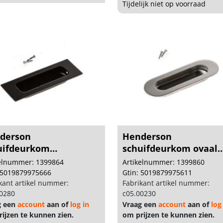
Tijdelijk niet op voorraad
derson
Henderson
uifdeurkom
schuifdeurkom ovaal
th.120x40 zw...
120x40 rvs...
kelnummer: 1399864
Artikelnummer: 1399860
 5019879975666
Gtin: 5019879975611
kant artikel nummer:
Fabrikant artikel nummer:
0280
c05.00230
g een
account
aan of
log in
Vraag een
account
aan of
log
ijzen te kunnen zien.
om prijzen te kunnen zien.