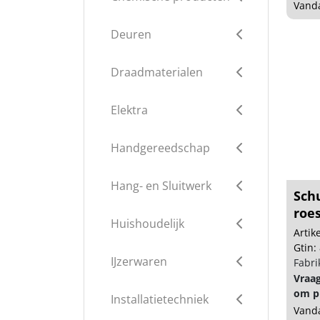
Vanda
Deuren
Draadmaterialen
Elektra
Handgereedschap
Hang- en Sluitwerk
Sch
roes
Huishoudelijk
Arti
Gtin:
IJzerwaren
Fabri
Vraa
om pr
Installatietechniek
Vanda