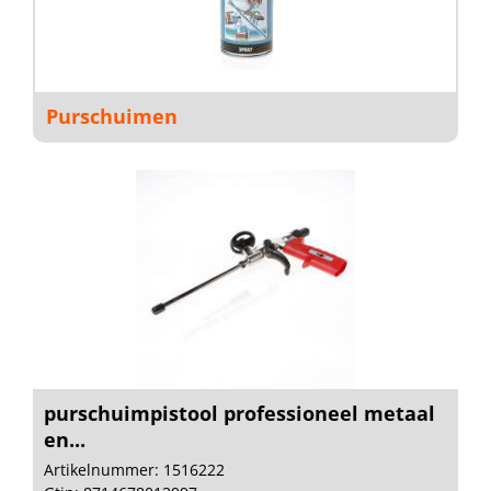
Purschuimen
purschuimpistool professioneel metaal
en...
Artikelnummer: 1516222