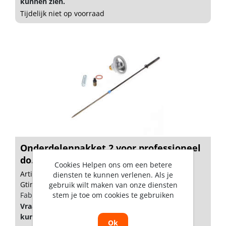
kunnen zien.
Tijdelijk niet op voorraad
Onderdelenpakket 2 voor professioneel
do...
Cookies Helpen ons om een betere
Artikelnummer: 1516227
diensten te kunnen verlenen. Als je
Gtin: 8714678002298
gebruik wilt maken van onze diensten
stem je toe om cookies te gebruiken
Fabrikant artikel nummer: 1516227
Vraag een
account
aan of
log in
om prijzen te
kunnen zien.
Ok