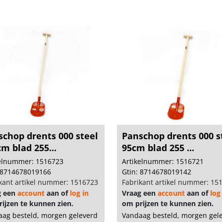
schop drents 000 steel
Panschop drents 000 s
m blad 255...
95cm blad 255 ...
kelnummer: 1516723
Artikelnummer: 1516721
 8714678019166
Gtin: 8714678019142
kant artikel nummer: 1516723
Fabrikant artikel nummer: 15
g een
account
aan of
log in
Vraag een
account
aan of
log
ijzen te kunnen zien.
om prijzen te kunnen zien.
ag besteld, morgen geleverd
Vandaag besteld, morgen gel