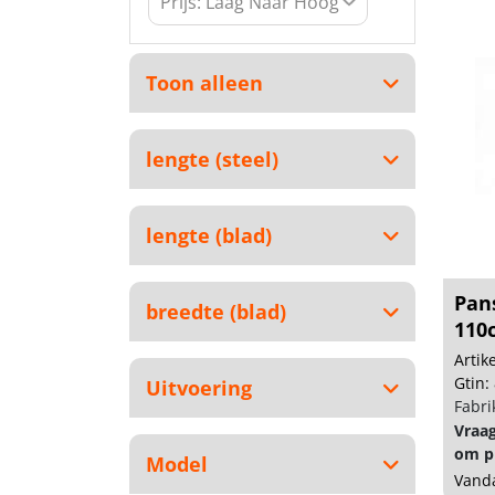
Toon alleen
lengte (steel)
lengte (blad)
Pan
breedte (blad)
110c
Arti
Gtin:
Uitvoering
Fabri
Vraa
om pr
Model
Vanda