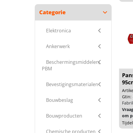
Categorie
Elektronica
Ankerwerk
Beschermingsmiddelen,
PBM
Pan
95cm
Bevestigingsmaterialen
Arti
Gtin:
Bouwbeslag
Fabri
Vraa
Bouwproducten
om pr
Tijde
Chemische producten