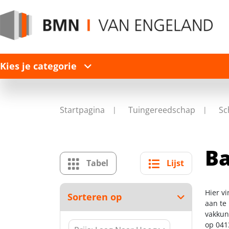
Kies je categorie
Startpagina
Tuingereedschap
Sc
Ba
Tabel
Lijst
Hier v
Sorteren op
aan te
vakkun
op 041