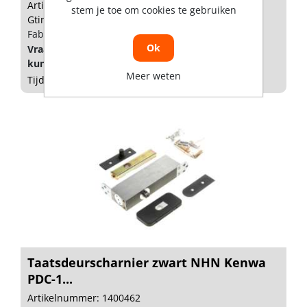
Artikelnummer: 1400149
stem je toe om cookies te gebruiken
Gtin: 5413470078267
Fabrikant artikel nummer: 91500030
Ok
Vraag een
account
aan of
log in
om prijzen te
kunnen zien.
Meer weten
Tijdelijk niet op voorraad
Taatsdeurscharnier zwart NHN Kenwa
PDC-1...
Artikelnummer: 1400462